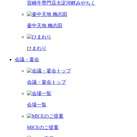
宮崎牛専門店
大淀河畔みやちく
壷中天地 桷志田
ひまわり
会議・宴会
会議・宴会トップ
会場一覧
MICEのご提案