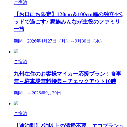
ご宿泊
【お日にち限定】120cm＆100cm幅の独立4ベ
ッドで過ごす♪ 家族みんなが主役のファミリ
ー旅
期間：2026年4月27日（月）～9月30日（水）
ご宿泊
九州在住のお客様マイカー応援プラン！食事
無～駐車場無料特典～チェックアウト10時
期間：～2026年9月30日
ご宿泊
【連泊割】2泊以上の清掃不要 エコプラン～