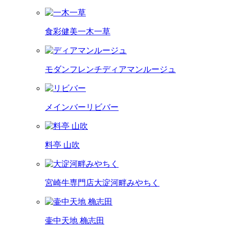
食彩健美
一木一草
モダンフレンチ
ディアマンルージュ
メインバー
リビバー
料亭 山吹
宮崎牛専門店
大淀河畔みやちく
壷中天地 桷志田