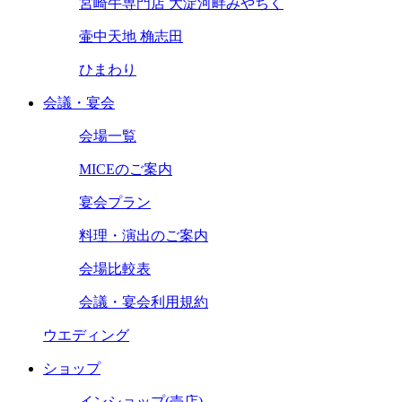
宮崎牛専門店 大淀河畔みやちく
壷中天地 桷志田
ひまわり
会議・宴会
会場一覧
MICEのご案内
宴会プラン
料理・演出のご案内
会場比較表
会議・宴会利用規約
ウエディング
ショップ
インショップ(売店)