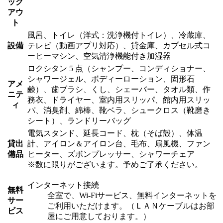
ック
アウ
ト
風呂、トイレ（洋式：洗浄機付トイレ）、冷蔵庫、
設備
テレビ（動画アプリ対応）、貸金庫、カプセル式コ
ーヒーマシン、空気清浄機能付き加湿器
ロクシタン 5 点（シャンプー、コンディショナー、
シャワージェル、ボディーローション、固形石
アメ
鹸）、歯ブラシ、くし、シェーバー、タオル類、作
ニテ
務衣、ドライヤー、室内用スリッパ、館内用スリッ
ィ
パ、消臭剤、綿棒、靴ベラ、シュークロス（靴磨き
シート）、ランドリーバッグ
電気スタンド、延長コード、枕（そば殻）、体温
貸出
計、アイロン＆アイロン台、毛布、扇風機、ファン
備品
ヒーター、ズボンプレッサー、シャワーチェア
※数に限りがございます。予めご了承ください。
インターネット接続
無料
全室で、Wi-Fiサービス、無料インターネットを
サー
ご利用いただけます。（ＬＡＮケーブルはお部
ビス
屋にご用意しております。）