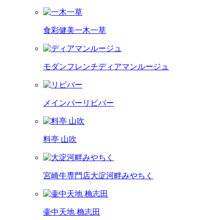
食彩健美
一木一草
モダンフレンチ
ディアマンルージュ
メインバー
リビバー
料亭 山吹
宮崎牛専門店
大淀河畔みやちく
壷中天地 桷志田